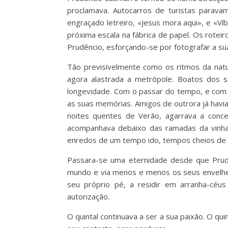
proclamava. Autocarros de turistas paravam
engraçado letreiro, «Jesus mora aqui», e «
próxima escala na fábrica de papel. Os rotei
Prudêncio, esforçando-se por fotografar a sua
Tão previsivelmente como os ritmos da natu
agora alastrada a metrópole. Boatos dos 
longevidade. Com o passar do tempo, e com 
as suas memórias. Amigos de outrora já havi
noites quentes de Verão, agarrava a conc
acompanhava debaixo das ramadas da vinha.
enredos de um tempo ido, tempos cheios de m
Passara-se uma eternidade desde que Prudên
mundo e via menos e menos os seus envelhec
seu próprio pé, a residir em arranha-cé
autorização.
O quintal continuava a ser a sua paixão. O q