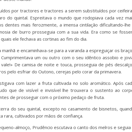
dos por tractores e tractores a serem substituídos por ceifeir
ro do quintal. Espreitava o mundo que rodopiava cada vez ma
s dentes mais ferozmente, a imensa cintilação dificultando-lhe
eimosia de burro prosseguia com a sua vida. Era como se foss
quais ele fechava as cortinas ao fim do dia.
a manhã e encaminhava-se para a varanda a espreguiçar os braç
. Cumprimentava um ou outro com o seu idêntico assobio e jovi
 vale!» De camisa de noite e touca, prosseguia de pés descalç
piros pelo esfriar do Outono, cerejas pelo corar da primavera.
igava com lazer a fruta cultivada no solo aromático. Após ca
do que de visível e invisível lhe trouxera o sustento ao corp
antes de prosseguir com o próximo pedaço de fruta.
erra do seu quintal, excepto no casamento de bisnetos, quan
a rara, cultivados por mãos de confiança.
equeno-almoço, Prudêncio escutava o canto dos melros e seguia