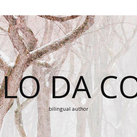
LO DA C
bilingual author