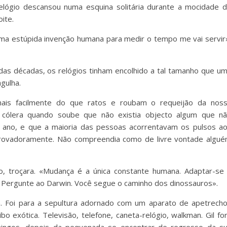
relógio descansou numa esquina solitária durante a mocidade 
ite.
uma estúpida invenção humana para medir o tempo me vai servir
das décadas, os relógios tinham encolhido a tal tamanho que u
gulha.
ais facilmente do que ratos e roubam o requeijão da nos
 cólera quando soube que não existia objecto algum que n
 ano, e que a maioria das pessoas acorrentavam os pulsos a
provadoramente. Não compreendia como de livre vontade algu
lho, troçara. «Mudança é a única constante humana. Adaptar-se
. Pergunte ao Darwin. Você segue o caminho dos dinossauros».
a. Foi para a sepultura adornado com um aparato de apetrech
o exótica. Televisão, telefone, caneta-relógio, walkman. Gil fo