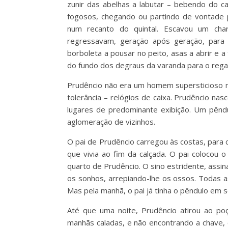
zunir das abelhas a labutar – bebendo do ca
fogosos, chegando ou partindo de vontade pr
num recanto do quintal. Escavou um cha
regressavam, geração após geração, para 
borboleta a pousar no peito, asas a abrir e 
do fundo dos degraus da varanda para o rega
Prudêncio não era um homem supersticioso m
tolerância – relógios de caixa. Prudêncio na
lugares de predominante exibição. Um pêndu
aglomeração de vizinhos.
O pai de Prudêncio carregou às costas, para 
que vivia ao fim da calçada. O pai colocou
quarto de Prudêncio. O sino estridente, assi
os sonhos, arrepiando-lhe os ossos. Todas as
Mas pela manhã, o pai já tinha o pêndulo em s
Até que uma noite, Prudêncio atirou ao poç
manhãs caladas, e não encontrando a chave, 