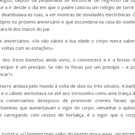
mingos, depois da pequenada se encontrar de regresso da s
se a ir desde o dia em que o padre colocou um relógio de torre
e deambulava as ruas, a ver montras de novidades electrónicas. G
prio no próximo aniversário e que esconderia na casa do vizinh
ra lá dos muros do pai.
 aniversários. «Se não sabes a tua idade o corpo nunca sabe
s voltas com as estações».
u dos treze bisnetos ainda vivos, o convencera a ir a festas 
incípio é um princípio. Se não te fincas por um princípio – e p
incar?»
urro andava pelo mundo à volta de dois ou três séculos. A bar
 e o cabelo enrestiava-se até aos tornozelos como uma trança 
sava comerciantes desejosos de promover cremes faciais q
itaminas que aumentavam o vigor do corpo. «Amanhar o quinta
 e carregando com cestos de hortaliça, é o vigor que o cor
turística. «O homem mais velho do mundo mora aqui», um letrei