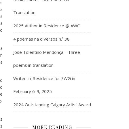
es
ha
Translation
os
ma
2025 Author in Residence @ AWC
do
4 poemas na diVersos n.º 38
va
José Tolentino Mendonça – Three
em
 a
poems in translation
Writer-in-Residence for SWG in
no
do
February 6-9, 2025
he
o.
2024 Outstanding Calgary Artist Award
es
os
MORE READING