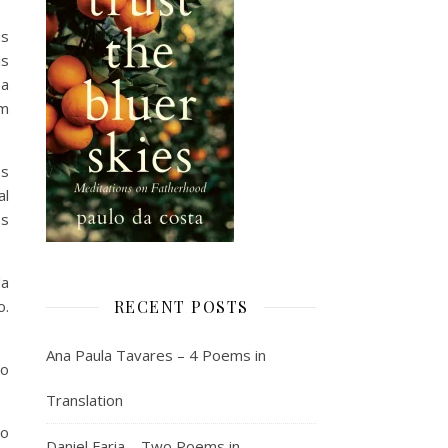
as
is
 a
em
os
al
os
da
o.
RECENT POSTS
Ana Paula Tavares – 4 Poems in
do
Translation
 o
Daniel Faria – Two Poems in