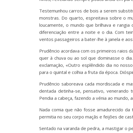
Testemunhou carros de bois a serem substituí
monstras. Do quarto, espreitava sobre o mu
loucamente, o mundo que brilhava e rangia o
diferenciação entre a noite e o dia. Com t
ventos passageiros a bater-lhe à janela e aos 
Prudêncio acordava com os primeiros raios d
quer à chuva ou ao sol que dominasse o dia
exclamação, «Outro esplêndido dia no nosso
para o quintal e colhia a fruta da época. Diós
Prudêncio saboreava cada mordiscada e mast
dentada detinha-se, pensativo, venerando tu
Pendia a cabeça, fazendo a vénia ao mundo, 
Nada comia que não fosse amadurecido da t
permitia no seu corpo maçãs e feijões de cast
Sentado na varanda de pedra, a mastigar o p