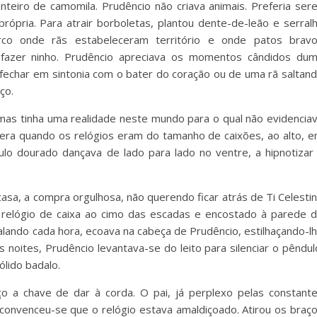
nteiro de camomila. Prudêncio não criava animais. Preferia ser
ópria. Para atrair borboletas, plantou dente-de-leão e serral
rco onde rãs estabeleceram território e onde patos brav
fazer ninho. Prudêncio apreciava os momentos cândidos du
a fechar em sintonia com o bater do coração ou de uma rã saltan
ço.
as tinha uma realidade neste mundo para o qual não evidencia
scera quando os relógios eram do tamanho de caixões, ao alto, 
lo dourado dançava de lado para lado no ventre, a hipnotizar
casa, a compra orgulhosa, não querendo ficar atrás de Ti Celesti
 o relógio de caixa ao cimo das escadas e encostado à parede 
nalando cada hora, ecoava na cabeça de Prudêncio, estilhaçando-l
 noites, Prudêncio levantava-se do leito para silenciar o pêndul
ólido badalo.
o a chave de dar à corda. O pai, já perplexo pelas constant
convenceu-se que o relógio estava amaldiçoado. Atirou os braç