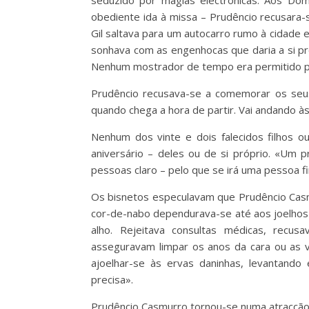
seduzido por magias electrónicas. Aos Do
obediente ida à missa – Prudêncio recusara-
Gil saltava para um autocarro rumo à cidade 
sonhava com as engenhocas que daria a si pró
Nenhum mostrador de tempo era permitido pa
Prudêncio recusava-se a comemorar os seus
quando chega a hora de partir. Vai andando à
Nenhum dos vinte e dois falecidos filhos o
aniversário – deles ou de si próprio. «Um pr
pessoas claro – pelo que se irá uma pessoa f
Os bisnetos especulavam que Prudêncio Casm
cor-de-nabo dependurava-se até aos joelhos
alho. Rejeitava consultas médicas, recu
asseguravam limpar os anos da cara ou as v
ajoelhar-se às ervas daninhas, levantando
precisa».
Prudêncio Casmurro tornou-se numa atracção 