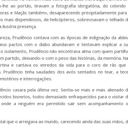
-lhe ao portão, tiravam a fotografia obrigatória, do colorido
Víboras e Maçãs também», desaparecendo precipitadamente para
ros mais dispendiosos, de helicópteros, sobrevoavam o telhado 
 ilusória presença.
reza, Prudêncio contava com as épocas de indignação da aldei
seus pactos com o diabo abundavam e tentavam explicar a s
o isolamento, Prudêncio não encontrava alma com quem partilh
am partido, deixando-o com o peso das histórias, da memória. N
ertina e cantava os enredos da vida para o coro de rãs que
 Prudêncio tinha saudades dos avós sentados no tear, a tec
istérios e interrogações.
cio casara pela última vez. Sentia-se mais e mais alienado 
idos bisnetos, todos demasiado enfraquecidos para o visitar 
us onde a ninguém era permitido sair sem acompanhamento 
uintal que o arreigava ao mundo, carecendo ainda das suas mãos, 