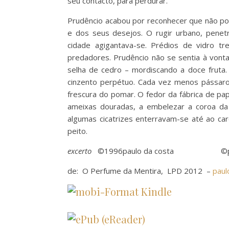
seu contacto, para perdurar.
Prudêncio acabou por reconhecer que não pod
e dos seus desejos. O rugir urbano, pene
cidade agigantava-se. Prédios de vidro t
predadores. Prudêncio não se sentia à vonta
selha de cedro – mordiscando a doce fruta. 
cinzento perpétuo. Cada vez menos pássaro
frescura do pomar. O fedor da fábrica de pap
ameixas douradas, a embelezar a coroa da 
algumas cicatrizes enterravam-se até ao ca
peito.
excerto
©1996paulo da costa ©pau
de: O Perfume da Mentira, LPD 2012 –
paul