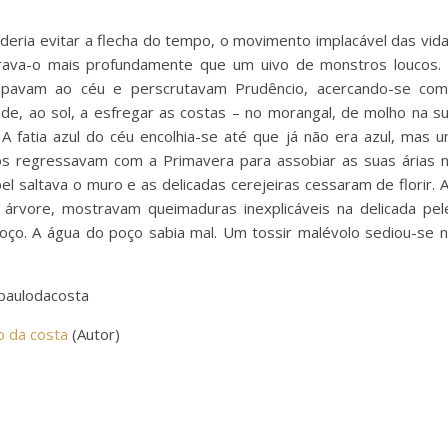
eria evitar a flecha do tempo, o movimento implacável das vid
trava-o mais profundamente que um uivo de monstros loucos.
repavam ao céu e perscrutavam Prudêncio, acercando-se co
de, ao sol, a esfregar as costas – no morangal, de molho na s
A fatia azul do céu encolhia-se até que já não era azul, mas 
s regressavam com a Primavera para assobiar as suas árias 
el saltava o muro e as delicadas cerejeiras cessaram de florir. 
árvore, mostravam queimaduras inexplicáveis na delicada pel
roço. A água do poço sabia mal. Um tossir malévolo sediou-se 
lodacosta
o da costa
(Autor)