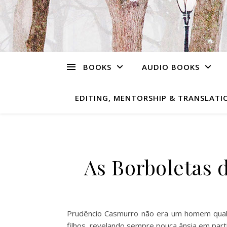
BOOKS
AUDIO BOOKS
EDITING, MENTORSHIP & TRANSLATIO
As Borboletas 
Prudêncio Casmurro não era um homem qualqu
filhos, revelando sempre pouca ânsia em part