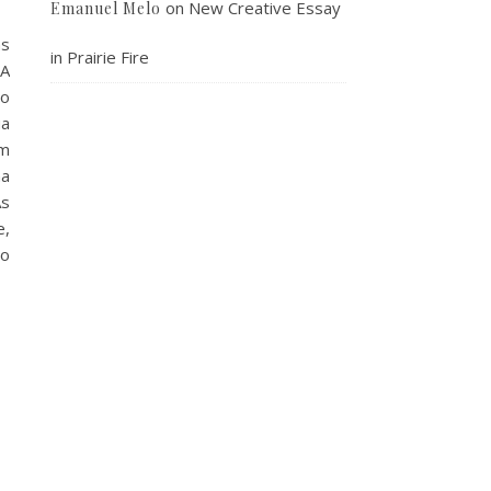
on
New Creative Essay
Emanuel Melo
as
in Prairie Fire
 A
mo
ua
um
na
As
e,
no