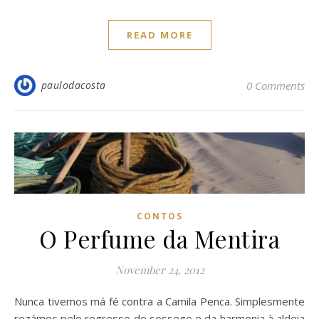
READ MORE
paulodacosta
0 Comments
CONTOS
O Perfume da Mentira
November 24, 2012
Nunca tivemos má fé contra a Camila Penca. Simplesmente
rezámos pelo regresso do sossego e da harmonia à aldeia