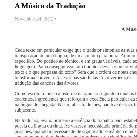
A Música da Tradução
November 24, 2012
/
A Músi
Cada texto em particular exige que o tradutor sintonize as sua
transposição de uma língua, de uma cultura para outra. Aqui ir
específico. Do poético ao técnico, e em graus variáveis, cada tex
linguagem. Para conseguir isso, um tradutor deve ser um ouvint
texto e o que perpassa do texto? Será que a ordem de notas che
transforma e inventa. As escolhas são feitas. As reverberações 
tradução das canções das árvores.
Como escritor e poeta afasto-me da opinião segundo a qual os t
coerentes, ingredientes que reforçam a excelência particular da 
na língua de chegada. Nas minhas traduções, não tive de sacrifi
subjacente.
Na tradução, avalio primeiro a essência do trabalho para estabel
poesia da língua ou rima. Às vezes, a necessidade primária do 
ocasiões, quando a necessidade de significado semântico e músi
soneto ou outro tipo de rima, optei por destacar o significado.