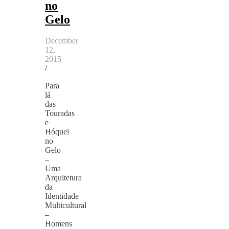
no
Gelo
December
12,
2015
/
Para
lá
das
Touradas
e
Hóquei
no
Gelo
–
Uma
Arquitetura
da
Identidade
Multicultural
–
Homens