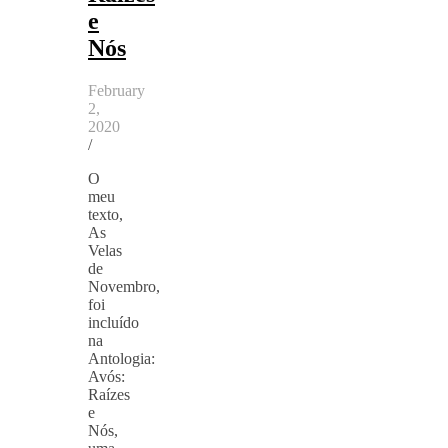
e
Nós
February
2,
2020
/
O
meu
texto,
As
Velas
de
Novembro,
foi
incluído
na
Antologia:
Avós:
Raízes
e
Nós,