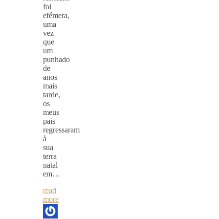
foi
efémera,
uma
vez
que
um
punhado
de
anos
mais
tarde,
os
meus
pais
regressaram
à
sua
terra
natal
em…
read
more