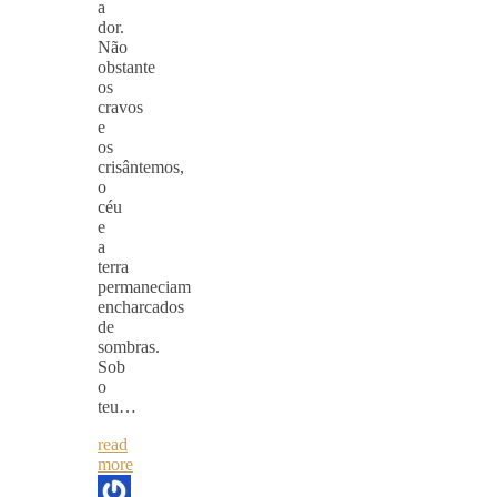
a
dor.
Não
obstante
os
cravos
e
os
crisântemos,
o
céu
e
a
terra
permaneciam
encharcados
de
sombras.
Sob
o
teu…
read
more