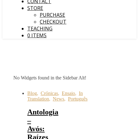
CONTACT
STORE
PURCHASE
CHECKOUT
TEACHING
0 ITEMS
No Widgets found in the Sidebar Alt!
Blog
,
Crónicas
,
Ensaio
,
In
Translation
,
News
,
Português
Antologia
–
Avós:
Raízes