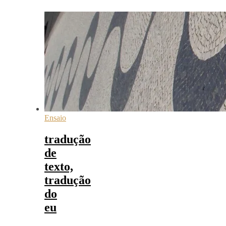
Ensaio
tradução
de
texto,
tradução
do
eu