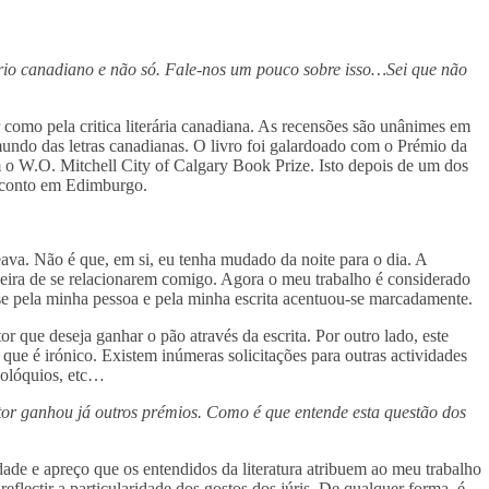
ário canadiano e não só. Fale-nos um pouco sobre isso…Sei que não
r como pela critica literária canadiana. As recensões são unânimes em
 mundo das letras canadianas. O livro foi galardoado com o Prémio da
 W.O. Mitchell City of Calgary Book Prize. Isto depois de um dos
o conto em Edimburgo.
eava. Não é que, em si, eu tenha mudado da noite para o dia. A
eira de se relacionarem comigo. Agora o meu trabalho é considerado
sse pela minha pessoa e pela minha escrita acentuou-se marcadamente.
 que deseja ganhar o pão através da escrita. Por outro lado, este
que é irónico. Existem inúmeras solicitações para outras actividades
, colóquios, etc…
ritor ganhou já outros prémios. Como é que entende esta questão dos
ade e apreço que os entendidos da literatura atribuem ao meu trabalho
reflectir a particularidade dos gostos dos júris. De qualquer forma, é