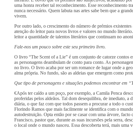
uma honra receber tal reconhecimento. Esse reconhecimento traz
nunca necessário. Quem labuta nas artes sabe bem que a grande 
vivem.
Por outro lado, o crescimento do número de prémios existente
atenção do leitor para novos livros e valores no mundo literári
leitor a quantidade de talentos literários que continuam no anon
Fale-nos um pouco sobre este seu primeiro livro.
O livro “The Scent of a Lie” é um conjunto de catorze contos
as personagens deambulam de conto para conto. As personagens 
no livro. O livro acaba por ser um romance de lugar onde a geog
alma própria. No fundo, são as aldeias que emergem como prota
Que tipo de personagens e situações podemos encontrar em “T
€Após ter caído a um poço, por exemplo, a Camila Penca descob
proferidas pelos aldeãos. Tal dom desequilibra, de imediato, a d
diária, o que faz com que todos passem a procurar a todo o cus
Florindo Ramos que mais facilmente se identifica com o mundo
autodestruição. Opta então por se casar com uma árvore, facto
Francisco, pastor que, durante as suas incursões pela serra, d
o local onde o mundo nasceu. Essa descoberta terá, mais uma ve