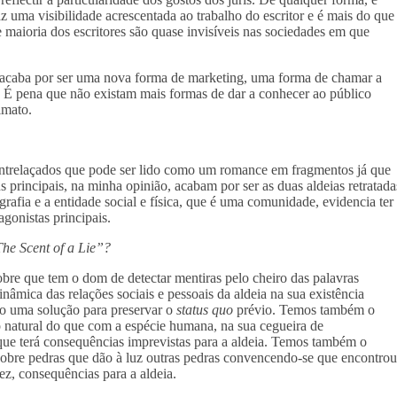
 uma visibilidade acrescentada ao trabalho do escritor e é mais do que
maioria dos escritores são quase invisíveis nas sociedades em que
s acaba por ser uma nova forma de marketing, uma forma de chamar a
o. É pena que não existam mais formas de dar a conhecer ao público
imato.
 entrelaçados que pode ser lido como um romance em fragmentos já que
principais, na minha opinião, acabam por ser as duas aldeias retratada
rafia e a entidade social e física, que é uma comunidade, evidencia ter
gonistas principais.
he Scent of a Lie”?
re que tem o dom de detectar mentiras pelo cheiro das palavras
inâmica das relações sociais e pessoais da aldeia na sua existência
to uma solução para preservar o
status
quo
prévio. Temos também o
 natural do que com a espécie humana, na sua cegueira de
 que terá consequências imprevistas para a aldeia. Temos também o
escobre pedras que dão à luz outras pedras convencendo-se que encontrou
z, consequências para a aldeia.