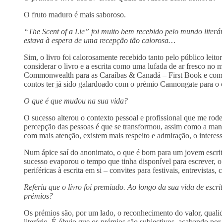
O fruto maduro é mais saboroso.
“The Scent of a Lie” foi muito bem recebido pelo mundo liter
estava à espera de uma recepção tão calorosa…
Sim, o livro foi calorosamente recebido tanto pelo público leito
considerar o livro e a escrita como uma lufada de ar fresco no
Commonwealth para as Caraíbas & Canadá – First Book e com o
contos ter já sido galardoado com o prémio Cannongate para 
O que é que mudou na sua vida?
O sucesso alterou o contexto pessoal e profissional que me rod
percepção das pessoas é que se transformou, assim como a man
com mais atenção, existem mais respeito e admiração, o intere
Num ápice saí do anonimato, o que é bom para um jovem escritor
sucesso evaporou o tempo que tinha disponível para escrever, o 
periféricas à escrita em si – convites para festivais, entrevistas
Referiu que o livro foi premiado. Ao longo da sua vida de esc
prémios?
Os prémios são, por um lado, o reconhecimento do valor, qualid
literário. É óbvio que os prémios são subjectivos, acabando por 