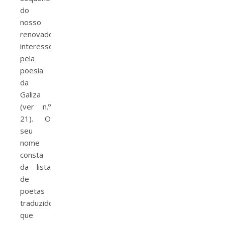
do
nosso
renovado
interesse
pela
poesia
da
Galiza
(ver n.º
21). O
seu
nome
consta
da lista
de
poetas
traduzidos
que