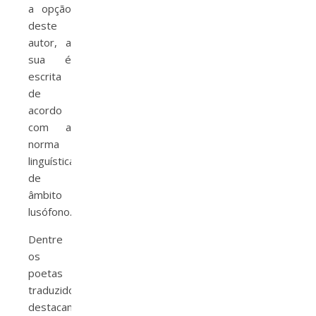
a opção
deste
autor, a
sua é
escrita
de
acordo
com a
norma
linguística
de
âmbito
lusófono.
Dentre
os
poetas
traduzidos
destacamos