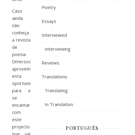
Poetry
Caso
ainda
Essays
não
conheça
Interviewed
a revista
de
Interviewing
poesia
DiVersos
Reviews
aproveite
esta
Translations
oportunidade
para a
Translating
se
In Translation
encantar
com
este
projecto
PORTUGUÊS
que vai