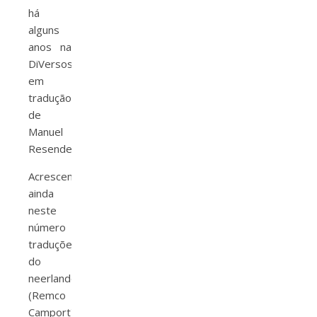
há
alguns
anos na
DiVersos
em
tradução
de
Manuel
Resende.
Acrescem
ainda
neste
número
traduções
do
neerlandês
(Remco
Camport)