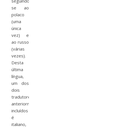
seguindo-
se ao
polaco
(uma
única
vez) e
ao russo
(várias
vezes).
Desta
última
língua,
um dos
dois
tradutores
anteriormente
incluídos
é
italiano,