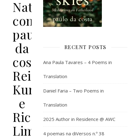
Natureza»
com
paulo
da
RECENT POSTS
costa,
Ana Paula Tavares – 4 Poems in
Reiner
Translation
Kunze
Daniel Faria – Two Poems in
e
Translation
Ricardo
2025 Author in Residence @ AWC
Lima
4 poemas na diVersos n.º 38