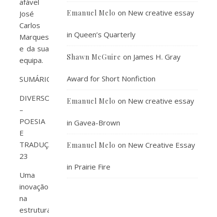
afável
on
New creative essay
Emanuel Melo
José
Carlos
in Queen’s Quarterly
Marques
e da sua
on
James H. Gray
Shawn McGuire
equipa.
Award for Short Nonfiction
SUMÁRIO
DIVERSOS
on
New creative essay
Emanuel Melo
–
POESIA
in Gavea-Brown
E
TRADUÇÃO
on
New Creative Essay
Emanuel Melo
23
in Prairie Fire
Uma
inovação
na
estrutura