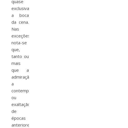
quase
exclusivamente
a boca
da cena.
Nas
exceções,
nota-se
que,
tanto ou
mais
que a
admiração,
a
contemplação
ou
exaltação
de
épocas
anteriores,