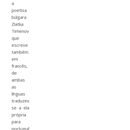
a
poetisa
búlgara
Zlatka
Timenova,
que
escreve
também
em
francês,
de
ambas
as
línguas
traduzindo-
se a ela
própria
para
português.