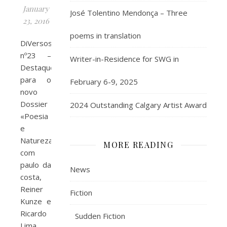
January
José Tolentino Mendonça – Three
23, 2016
poems in translation
DiVersos
nº23 –
Writer-in-Residence for SWG in
Destaque
para o
February 6-9, 2025
novo
Dossier
2024 Outstanding Calgary Artist Award
«Poesia
e
Natureza»
MORE READING
com
paulo da
News
costa,
Reiner
Fiction
Kunze e
Ricardo
Sudden Fiction
Lima