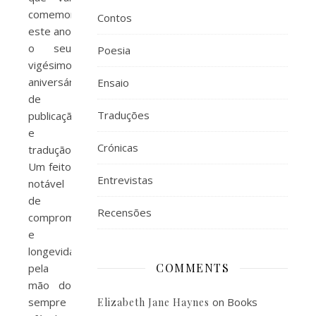
comemorar
Contos
este ano
o seu
Poesia
vigésimo
aniversário
Ensaio
de
Traduções
publicação
e
Crónicas
tradução.
Um feito
Entrevistas
notável
de
Recensões
compromisso
e
longevidade
COMMENTS
pela
mão do
sempre
on
Books
Elizabeth Jane Haynes