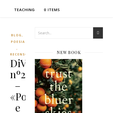
TEACHING
0 ITEMS
,
BLOG
POESIA
,
NEW BOOK
RECENSÕES
DiVersos
nº23
–
«Poesia
e