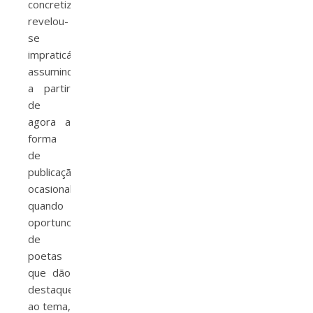
concretização
revelou-
se
impraticável,
assumindo
a partir
de
agora a
forma
de
publicação
ocasional,
quando
oportuno,
de
poetas
que dão
destaque
ao tema,