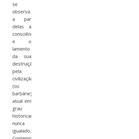
se
observa
a par
delas a
consciência
e o
lamento
da sua
destruição
pela
civilização
(ou
barbárie)
atual em
grau
historicamente
nunca
igualado.
Contemplação,