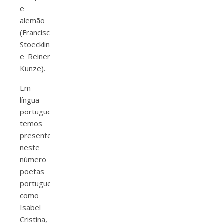
e
alemão
(Francisca
Stoecklin
e Reiner
Kunze).
Em
língua
portuguesa
temos
presentes
neste
número
poetas
portugueses
como
Isabel
Cristina,